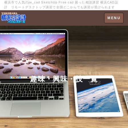
横浜市で人気のjw_cad SketchUp Free cad 困った相談講習 横浜CAD設
計 リモートデスクトップ講習で全国どこからでも講習が受けられます
Toggle
MENU
navigation
趣味・興味・技一覧