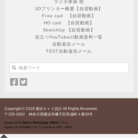
ラジオ体操 他
3Dプリンター概要【自習動画】
Free cad 【自習動画】
HO cad 【自習動画】
SketchUp 【自習動画】
役立つYouTubeの動画資料一覧
自動返信メール
TEST自動返信メール
Facebook
Twitter
で
で
シ
シ
ェ
ェ
Copyright © 2026
ア
ア
横浜キャド設計
All Rights Reserved.
〒235-0002 神奈川県横浜市磯子区馬場町４番39号
powered by
Quick Homepage Maker
7.6.4
based on PukiWiki 1.4.7 License is GPL.
HAIK