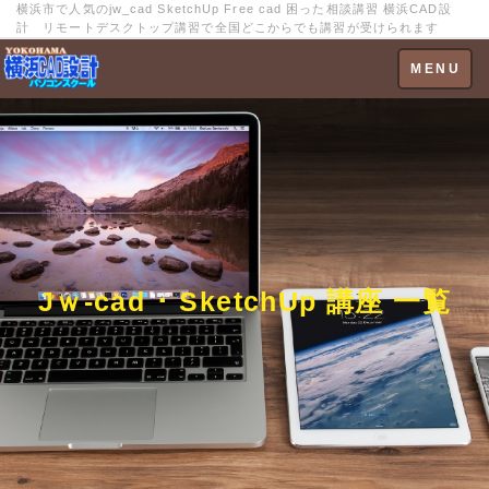
横浜市で人気のjw_cad SketchUp Free cad 困った相談講習 横浜CAD設
計 リモートデスクトップ講習で全国どこからでも講習が受けられます
Toggle
MENU
navigation
Jｗ-cad ･ SketchUp 講座 一覧