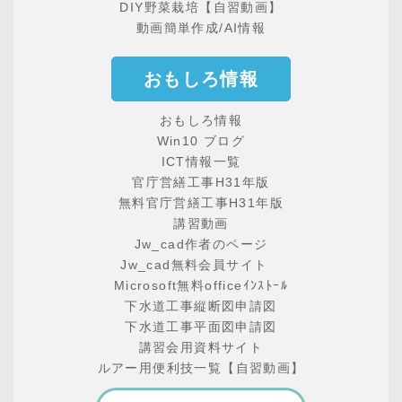
DIY野菜栽培【自習動画】
動画簡単作成/AI情報
おもしろ情報
おもしろ情報
Win10 ブログ
ICT情報一覧
官庁営繕工事H31年版
無料官庁営繕工事H31年版
講習動画
Jw_cad作者のページ
Jw_cad無料会員サイト
Microsoft無料officeｲﾝｽﾄｰﾙ
下水道工事縦断図申請図
下水道工事平面図申請図
講習会用資料サイト
ルアー用便利技一覧【自習動画】