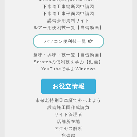
下水道工事縦断図申請図
下水道工事平面図申請図
講習会用資料サイト
ルアー用便利技一覧【自習動画】
パソコン便利技一覧
趣味・興味・技一覧【自習動画】
Scratchの便利技を学ぶ【動画】
YouTubeで学ぶWindows
お役立情報
市敬老特別乗車証で外へ出よう
設備施工図作成請負
サイト管理者
店舗所在地
アクセス解析
忘備録