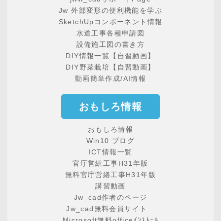
Jw 外部変形の便利機能を学ぶ
SketchUpコンポーネント情報
水道工事各種申請図
設備施工図の書き方
DIY情報一覧【自習動画】
DIY野菜栽培【自習動画】
動画簡単作成/AI情報
おもしろ情報
おもしろ情報
Win10 ブログ
ICT情報一覧
官庁営繕工事H31年版
無料官庁営繕工事H31年版
講習動画
Jw_cad作者のページ
Jw_cad無料会員サイト
Microsoft無料officeｲﾝｽﾄｰﾙ