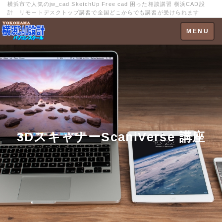
横浜市で人気のjw_cad SketchUp Free cad 困った相談講習 横浜CAD設
計 リモートデスクトップ講習で全国どこからでも講習が受けられます
Toggle
MENU
navigation
3DスキャナーScaniVerse 講座