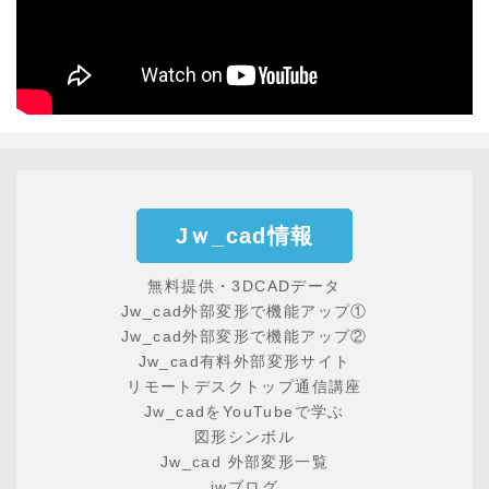
Jｗ_cad情報
無料提供・3DCADデータ
Jw_cad外部変形で機能アップ①
Jw_cad外部変形で機能アップ②
Jw_cad有料外部変形サイト
リモートデスクトップ通信講座
Jw_cadをYouTubeで学ぶ
図形シンボル
Jw_cad 外部変形一覧
jwブログ