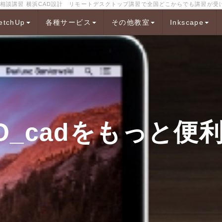
cad 困った相談講習 横浜CAD設計 リモートデスクトップ講習で全国どこからでも講習が
etchUp
各種サービス
その他教室
Inkscape
O_cadをもっと便