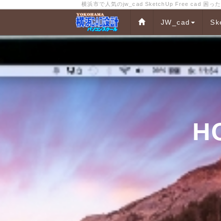
横浜市で人気のjw_cad SketchUp Free 
JW_cad
Sk
H