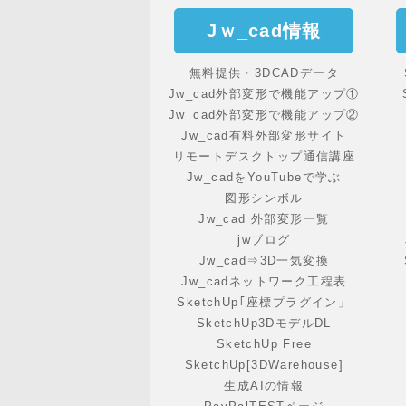
Jｗ_cad情報
無料提供・3DCADデータ
Jw_cad外部変形で機能アップ①
Jw_cad外部変形で機能アップ②
Jw_cad有料外部変形サイト
リモートデスクトップ通信講座
Jw_cadをYouTubeで学ぶ
図形シンボル
Jw_cad 外部変形一覧
jwブログ
Jw_cad⇒3D一気変換
Jw_cadネットワーク工程表
SketchUp｢座標プラグイン」
SketchUp3DモデルDL
SketchUp Free
SketchUp[3DWarehouse]
生成AIの情報