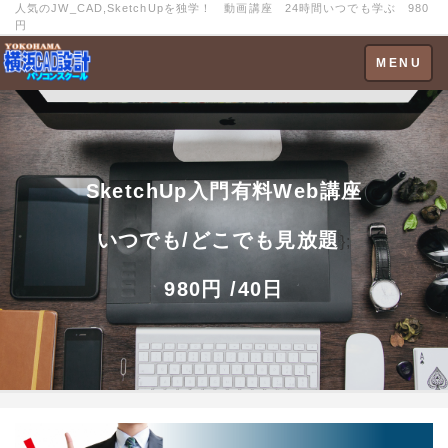
人気のJW_CAD,SketchUpを独学！ 動画講座 24時間いつでも学ぶ 980
円
Toggle
MENU
navigation
SketchUp入門有料Web講座
いつでも/どこでも見放題
};
980円 /40日