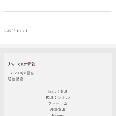
a:3998 t:1 y:1
Jｗ_cad情報
Jw_cad講習会
通信講座
線記号変形
図形シンボル
フォーラム
外部変形
Rsjww