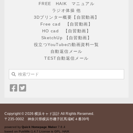
FREE HAIK マニュアル
ラジオ体操 他
3Dプリンター概要【自習動画】
Free cad 【自習動画】
HO cad 【自習動画】
SketchUp 【自習動画】
役立つYouTubeの動画資料一覧
自動返信メール
TEST自動返信メール
Facebook
Twitter
で
で
シ
シ
ェ
ェ
Copyright © 2026
ア
ア
横浜キャド設計
All Rights Reserved.
〒235-0002 神奈川県横浜市磯子区馬場町４番39号
powered by
Quick Homepage Maker
7.6.4
based on PukiWiki 1.4.7 License is GPL.
HAIK