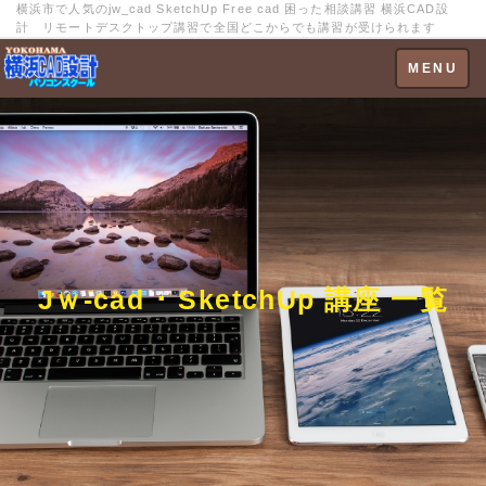
横浜市で人気のjw_cad SketchUp Free cad 困った相談講習 横浜CAD設
計 リモートデスクトップ講習で全国どこからでも講習が受けられます
Toggle
MENU
navigation
Jｗ-cad ･ SketchUp 講座 一覧