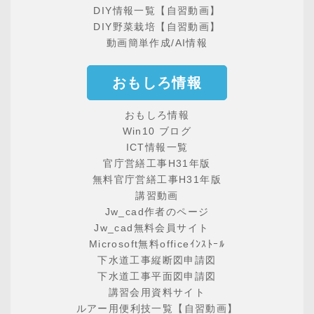
DIY情報一覧【自習動画】
DIY野菜栽培【自習動画】
動画簡単作成/AI情報
おもしろ情報
おもしろ情報
Win10 ブログ
ICT情報一覧
官庁営繕工事H31年版
無料官庁営繕工事H31年版
講習動画
Jw_cad作者のページ
Jw_cad無料会員サイト
Microsoft無料officeｲﾝｽﾄｰﾙ
下水道工事縦断図申請図
下水道工事平面図申請図
講習会用資料サイト
ルアー用便利技一覧【自習動画】